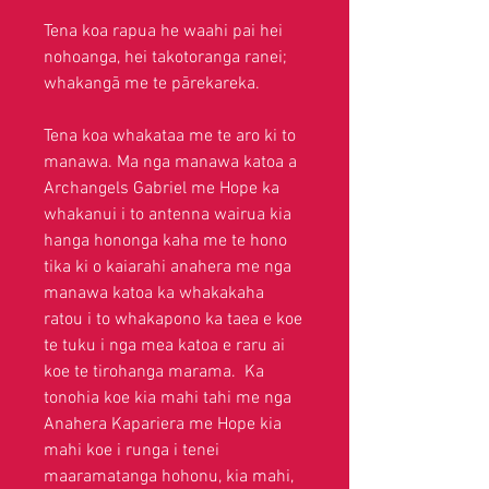
Tena koa rapua he waahi pai hei
nohoanga, hei takotoranga ranei;
whakangā me te pārekareka.
Tena koa whakataa me te aro ki to
manawa. Ma nga manawa katoa a
Archangels Gabriel me Hope ka
whakanui i to antenna wairua kia
hanga hononga kaha me te hono
tika ki o kaiarahi anahera me nga
manawa katoa ka whakakaha
ratou i to whakapono ka taea e koe
te tuku i nga mea katoa e raru ai
koe te tirohanga marama. Ka
tonohia koe kia mahi tahi me nga
Anahera Kapariera me Hope kia
mahi koe i runga i tenei
maaramatanga hohonu, kia mahi,