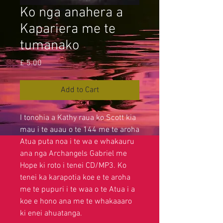
Ko nga anahera a
Kapariera me te
tumanako
Price
£ 5.00
Add to Cart
I tonohia a Kathy raua ko Scott kia
mau i te auau o te 144 me te aroha
Atua puta noa i te wa e whakauru
ana nga Archangels Gabriel me
Hope ki roto i tenei CD/MP3. Ko
tenei ka karapotia koe e te aroha
me te pupuri i te waa o te Atua i a
koe e hono ana me te whakaaaro
ki enei ahuatanga.