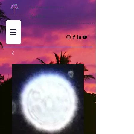
Nga Waerenga Wairua me
Kathy
Kawea mai te Hiringa me nga Akoranga Wairua mo te Haerenga o To Wairua