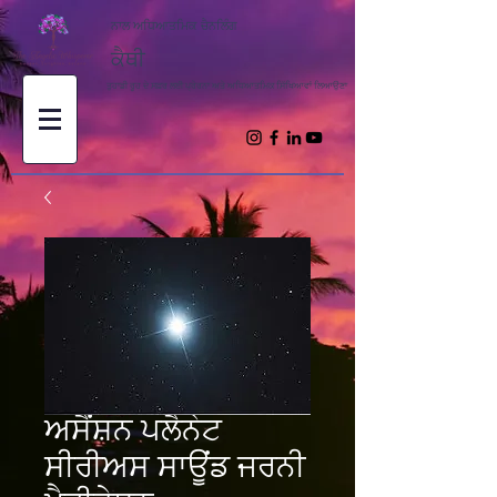
ਨਾਲ ਅਧਿਆਤਮਿਕ ਚੈਨਲਿੰਗ
ਕੈਥੀ
ਤੁਹਾਡੀ ਰੂਹ ਦੇ ਸਫ਼ਰ ਲਈ ਪ੍ਰੇਰਨਾ ਅਤੇ ਅਧਿਆਤਮਿਕ ਸਿੱਖਿਆਵਾਂ ਲਿਆਉਣਾ
ਅਸੈਂਸ਼ਨ ਪਲੈਨੇਟ
ਸੀਰੀਅਸ ਸਾਊਂਡ ਜਰਨੀ